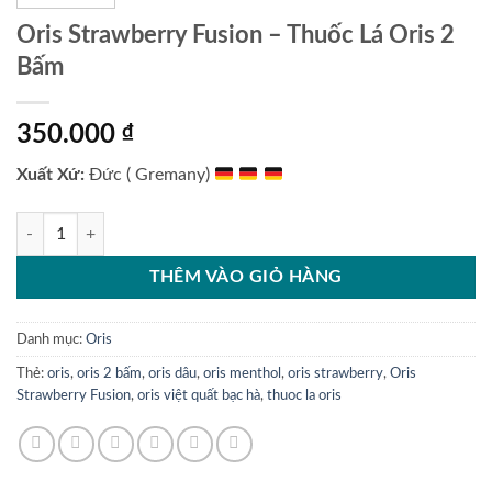
Oris Strawberry Fusion – Thuốc Lá Oris 2
Bấm
350.000
₫
Xuất Xứ:
Đức ( Gremany)
Oris Strawberry Fusion - Thuốc Lá Oris 2 Bấm số lượng
THÊM VÀO GIỎ HÀNG
Danh mục:
Oris
Thẻ:
oris
,
oris 2 bấm
,
oris dâu
,
oris menthol
,
oris strawberry
,
Oris
Strawberry Fusion
,
oris việt quất bạc hà
,
thuoc la oris