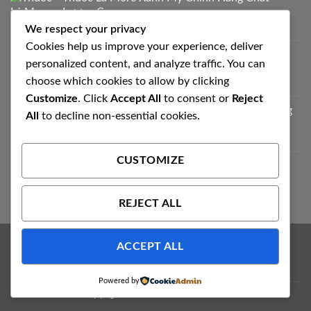
Lượng Cao
We respect your privacy
700.000
₫
Cookies help us improve your experience, deliver
Thuốc Lá Milano Trắng Vị Truyền Thống
personalized content, and analyze traffic. You can
320.000
₫
choose which cookies to allow by clicking
Customize
. Click
Accept All
to consent or
Reject
Esse Himalaya Thuốc Lá Hàn Quốc Chính Hãng
All
to decline non-essential cookies.
950.000
₫
CUSTOMIZE
Chapman Apple Chính Hãng
450.000
₫
REJECT ALL
ACCEPT ALL
Visa
PayPal
Stripe
MasterCard
Cash
On
ABOUT
OUR STORES
BLOG
CONTACT
FAQ
Delivery
Powered by
Copyright 2026 ©
Tobacco88.com