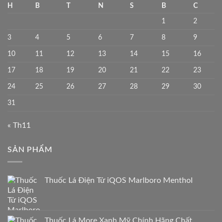
H
B
T
N
S
B
C
1
2
3
4
5
6
7
8
9
10
11
12
13
14
15
16
17
18
19
20
21
22
23
24
25
26
27
28
29
30
31
« Th11
SẢN PHẨM
Thuốc Lá Điện Tử iQOS Marlboro Menthol
Thuốc Lá More Xanh Mỹ Chính Hãng Chất