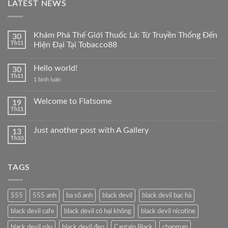
LATEST NEWS
Khám Phá Thế Giới Thuốc Lá: Từ Truyền Thống Đến
30
Th11
Hiện Đại Tại Tobacco88
Không
có
Hello world!
30
bình
luận
Th11
ở
1 bình luận
ở
Hello
Khám
world!
Phá
Welcome to Flatsome
19
Thế
Giới
Th11
Không
Thuốc
có
Lá:
bình
Từ
Just another post with A Gallery
13
luận
Truyền
Th10
ở
Thống
Không
Welcome
Đến
có
to
Hiện
bình
Flatsome
Đại
luận
TAGS
ở
Tại
Just
Tobacco88
another
post
with
555
555 anh
ba số anh
black devil
black devil bạc hà
A
Gallery
black devil cafe
black devil có hại không
black devil nicotine
black devil nâu
black devil đen
Captain Black
chapman