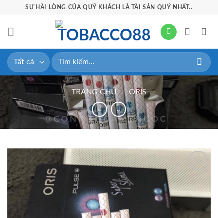
Bỏ
SỰ HÀI LÒNG CỦA QUÝ KHÁCH LÀ TÀI SẢN QUÝ NHẤT..
qua
nội
dung
Tìm
kiếm:
TRANG CHỦ
/
ORIS
Add to
wishlist