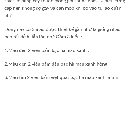
thiết kế dạng cây thuốc mỏng,gói thuốc gồm 20 điếu cứng
cáp nên không sợ gãy và cấn móp khi bỏ vào túi áo quần
nhé.
Dòng này có 3 màu được thiết kế gần như là giống nhau
nên rất dễ bị lẫn lộn nhé.Gồm 3 kiểu :
1.Màu đen 2 viên bấm bạc hà màu xanh :
2.Màu đen 2 viên bấm dâu bạc hà màu xanh hồng
3.Màu tím 2 viên bấm việt quất bạc hà màu xanh lá tím