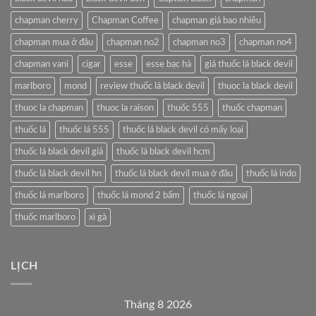
chapman cherry
Chapman Coffee
chapman giá bao nhiêu
chapman mua ở đâu
chapman no2
chapman no3
chapman no4
chapman vani
cigar
esse
esse bạc hà
giá thuốc lá black devil
marlboro
mond
review thuốc lá black devil
thuoc la black devil
thuoc la chapman
thuoc la raison
thuốc 555
thuốc chapman
thuốc lá
thuốc lá 555
thuốc lá black devil có mấy loại
thuốc lá black devil giả
thuốc lá black devil hcm
thuốc lá black devil hn
thuốc lá black devil mua ở đâu
thuốc lá indo
thuốc lá marlboro
thuốc lá mond 2 bấm
thuốc lá ngoại
thuốc marlboro
xì gà
LỊCH
Tháng 8 2026