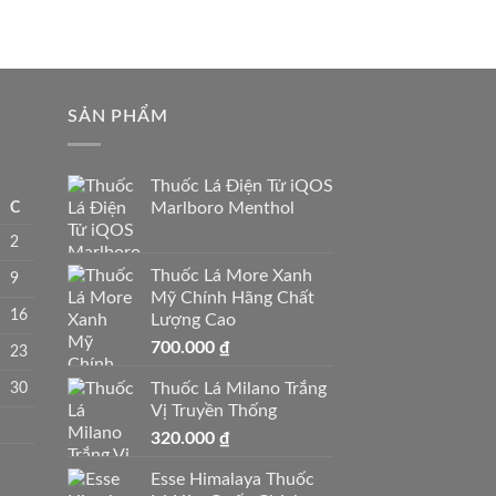
SẢN PHẨM
Thuốc Lá Điện Tử iQOS
C
Marlboro Menthol
2
Thuốc Lá More Xanh
9
Mỹ Chính Hãng Chất
16
Lượng Cao
700.000
₫
23
30
Thuốc Lá Milano Trắng
Vị Truyền Thống
320.000
₫
Esse Himalaya Thuốc