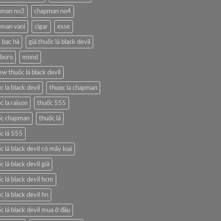
pman no3
chapman no4
pman vani
cigar
esse
 bạc hà
giá thuốc lá black devil
lboro
mond
ew thuốc lá black devil
c la black devil
thuoc la chapman
c la raison
thuốc 555
ốc chapman
thuốc lá
c lá 555
c lá black devil có mấy loại
c lá black devil giả
c lá black devil hcm
c lá black devil hn
c lá black devil mua ở đâu