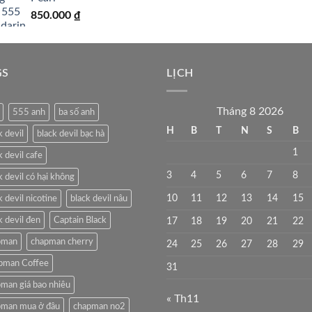
850.000
₫
GS
LỊCH
Tháng 8 2026
555 anh
ba số anh
H
B
T
N
S
B
k devil
black devil bạc hà
1
k devil cafe
3
4
5
6
7
8
k devil có hại không
10
11
12
13
14
15
k devil nicotine
black devil nâu
k devil đen
Captain Black
17
18
19
20
21
22
pman
chapman cherry
24
25
26
27
28
29
pman Coffee
31
man giá bao nhiêu
« Th11
pman mua ở đâu
chapman no2