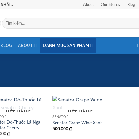
NHẤT..
About
Our Stores
Blog
Tìm
kiếm:
BLOG
ABOUT
DANH MỤC SẢN PHẨM
HẾT HÀNG
HẾT HÀNG
Add to
Add to
TOR
SENATOR
wishlist
wishlist
tor Đỏ-Thuốc Lá Nga
Senator Grape Wine Xanh
tor Cherry
500.000
₫
000
₫