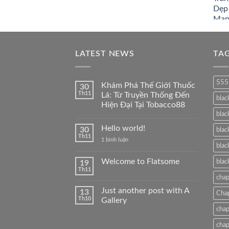
LATEST NEWS
TA
555
Khám Phá Thế Giới Thuốc
30
Th11
Lá: Từ Truyền Thống Đến
blac
Hiện Đại Tại Tobacco88
blac
Không
có
Hello world!
30
bình
blac
luận
Th11
ở
1 bình luận
ở
blac
Hello
Khám
world!
Phá
Welcome to Flatsome
blac
19
Thế
Giới
Th11
Không
Thuốc
cha
có
Lá:
bình
Từ
Just another post with A
13
luận
Cha
Truyền
Th10
ở
Gallery
Thống
Welcome
Đến
chap
Không
to
Hiện
có
Flatsome
Đại
bình
cha
Tại