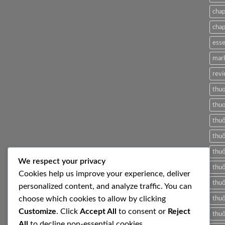
luận
Tobacco88
ở
cha
Just
another
cha
post
with
A
esse
Gallery
mar
revi
thuo
thuo
thu
thuố
thuố
We respect your privacy
thuố
Cookies help us improve your experience, deliver
thuố
personalized content, and analyze traffic. You can
choose which cookies to allow by clicking
thuố
Customize
. Click
Accept All
to consent or
Reject
thuố
All
to decline non-essential cookies.