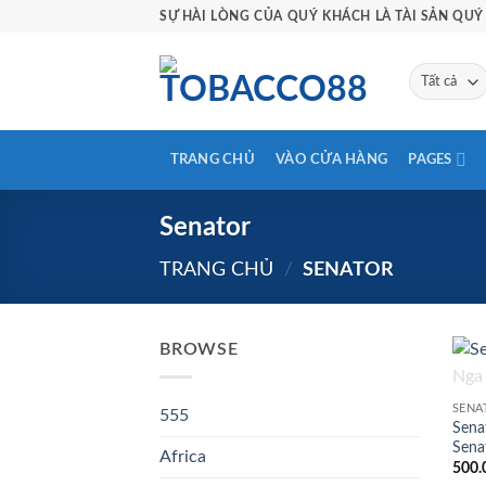
Bỏ
SỰ HÀI LÒNG CỦA QUÝ KHÁCH LÀ TÀI SẢN QUÝ 
qua
nội
dung
TRANG CHỦ
VÀO CỬA HÀNG
PAGES
Senator
TRANG CHỦ
/
SENATOR
BROWSE
SENA
555
Sena
Sena
Africa
500.