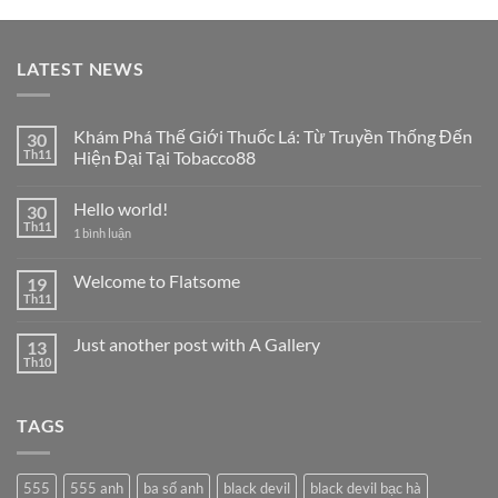
LATEST NEWS
Khám Phá Thế Giới Thuốc Lá: Từ Truyền Thống Đến
30
Th11
Hiện Đại Tại Tobacco88
Không
có
Hello world!
30
bình
luận
Th11
ở
1 bình luận
ở
Hello
Khám
world!
Phá
Welcome to Flatsome
19
Thế
Giới
Th11
Không
Thuốc
có
Lá:
bình
Từ
Just another post with A Gallery
13
luận
Truyền
ở
Th10
Thống
Không
Welcome
Đến
có
to
Hiện
bình
Flatsome
Đại
luận
TAGS
ở
Tại
Just
Tobacco88
another
post
with
555
555 anh
ba số anh
black devil
black devil bạc hà
A