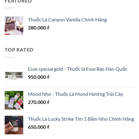
FEATURED
900.000 ₫.
là:
850.000 ₫.
Thuốc Lá Canyon Vanilla Chính Hãng
280.000
₫
TOP RATED
Esse special gold - Thuốc lá Esse Bạc Hàn Quốc
950.000
₫
Mond Nho - Thuốc Lá Mond Hương Trái Cây
270.000
₫
Thuốc Lá Lucky Strike Tím 1 Bấm Nho Chính Hãng
650.000
₫