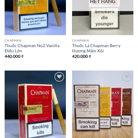
HẾT HÀNG
CHAPMAN
CHAPMAN
Thuốc Chapman No2 Vanilla
Thuốc Lá Chapman Berry
Điếu Lớn
Hương Mâm Xôi
440.000
₫
420.000
₫
Add to
Add to
wishlist
wishlist