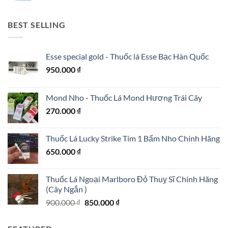
BEST SELLING
Esse special gold - Thuốc lá Esse Bạc Hàn Quốc
950.000
₫
Mond Nho - Thuốc Lá Mond Hương Trái Cây
270.000
₫
Thuốc Lá Lucky Strike Tím 1 Bấm Nho Chính Hãng
650.000
₫
Thuốc Lá Ngoại Marlboro Đỏ Thuỵ Sĩ Chính Hãng
(Cây Ngắn )
Giá
Giá
900.000
₫
850.000
₫
gốc
hiện
là:
tại