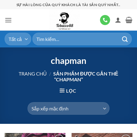
Bỏ
SỰ HÀI LÒNG CỦA QUÝ KHÁCH LÀ TÀI SẢN QUÝ NHẤT..
qua
nội
dung
Tìm
kiếm:
chapman
TRANG CHỦ
/
SẢN PHẨM ĐƯỢC GẮN THẺ
“CHAPMAN”
LỌC