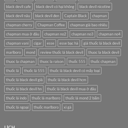
Gallery
black devil cafe
black devil có hại không
black devil nicotine
black devil nâu
black devil đen
Captain Black
chapman
chapman cherry
Chapman Coffee
chapman giá bao nhiêu
chapman mua ở đâu
chapman no2
chapman no3
chapman no4
chapman vani
cigar
esse
esse bạc hà
giá thuốc lá black devil
marlboro
mond
review thuốc lá black devil
thuoc la black devil
thuoc la chapman
thuoc la raison
thuốc 555
thuốc chapman
thuốc lá
thuốc lá 555
thuốc lá black devil có mấy loại
thuốc lá black devil giả
thuốc lá black devil hcm
thuốc lá black devil hn
thuốc lá black devil mua ở đâu
thuốc lá indo
thuốc lá marlboro
thuốc lá mond 2 bấm
thuốc lá ngoại
thuốc marlboro
xì gà
LỊCH