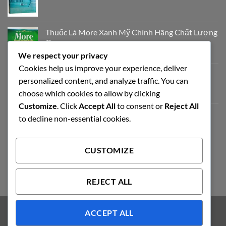
Thuốc Lá More Xanh Mỹ Chính Hãng Chất Lượng
Cao
We respect your privacy
700.000
₫
Cookies help us improve your experience, deliver
Thuốc Lá Milano Trắng Vị Truyền Thống
personalized content, and analyze traffic. You can
320.000
₫
choose which cookies to allow by clicking
Customize
. Click
Accept All
to consent or
Reject All
Esse Himalaya Thuốc Lá Hàn Quốc Chính Hãng
to decline non-essential cookies.
950.000
₫
CUSTOMIZE
Chapman Apple Chính Hãng
450.000
₫
REJECT ALL
ACCEPT ALL
Visa
PayPal
Stripe
MasterCard
Cash
On