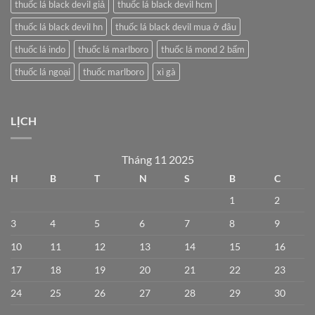
thuốc lá black devil giả
thuốc lá black devil hcm
thuốc lá black devil hn
thuốc lá black devil mua ở đâu
thuốc lá indo
thuốc lá marlboro
thuốc lá mond 2 bấm
thuốc lá ngoại
thuốc marlboro
xì gà
LỊCH
Tháng 11 2025
H
B
T
N
S
B
C
1
2
3
4
5
6
7
8
9
10
11
12
13
14
15
16
17
18
19
20
21
22
23
24
25
26
27
28
29
30