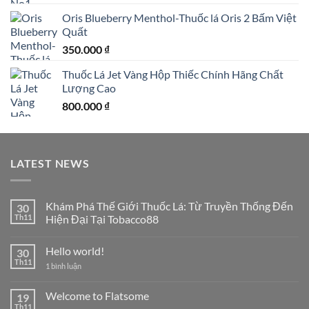
Oris Blueberry Menthol-Thuốc lá Oris 2 Bấm Việt
Quất
350.000
₫
Thuốc Lá Jet Vàng Hộp Thiếc Chính Hãng Chất
Lượng Cao
800.000
₫
LATEST NEWS
Khám Phá Thế Giới Thuốc Lá: Từ Truyền Thống Đến
30
Th11
Hiện Đại Tại Tobacco88
Không
có
Hello world!
30
bình
luận
Th11
ở
1 bình luận
ở
Hello
Khám
world!
Phá
Welcome to Flatsome
19
Thế
Giới
Th11