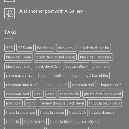
Không
Thuốc
có
Lá:
bình
Từ
Just another post with A Gallery
13
luận
Truyền
ở
Th10
Thống
Không
Welcome
Đến
có
to
Hiện
bình
Flatsome
Đại
luận
TAGS
ở
Tại
Just
Tobacco88
another
post
with
555
555 anh
ba số anh
black devil
black devil bạc hà
A
Gallery
black devil cafe
black devil có hại không
black devil nicotine
black devil nâu
black devil đen
Captain Black
chapman
chapman cherry
Chapman Coffee
chapman giá bao nhiêu
chapman mua ở đâu
chapman no2
chapman no3
chapman no4
chapman vani
cigar
esse
esse bạc hà
giá thuốc lá black devil
marlboro
mond
review thuốc lá black devil
thuoc la black devil
thuoc la chapman
thuoc la raison
thuốc 555
thuốc chapman
thuốc lá
thuốc lá 555
thuốc lá black devil có mấy loại