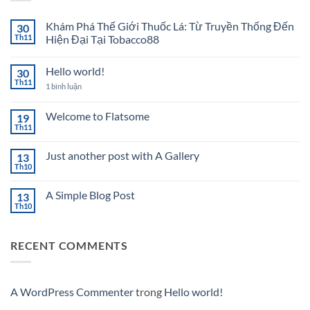
Khám Phá Thế Giới Thuốc Lá: Từ Truyền Thống Đến
30
Th11
Hiện Đại Tại Tobacco88
Không
có
Hello world!
30
bình
luận
Th11
ở
1 bình luận
ở
Hello
Khám
world!
Phá
Welcome to Flatsome
19
Thế
Giới
Th11
Không
Thuốc
có
Lá:
bình
Từ
Just another post with A Gallery
13
luận
Truyền
ở
Th10
Thống
Không
Welcome
Đến
có
to
Hiện
bình
Flatsome
A Simple Blog Post
13
Đại
luận
ở
Th10
Tại
Không
Just
Tobacco88
có
another
bình
post
luận
with
RECENT COMMENTS
ở
A
A
Gallery
Simple
Blog
Post
A WordPress Commenter
trong
Hello world!