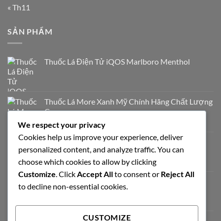
« Th11
SẢN PHẨM
Thuốc Lá Điện Tử iQOS Marlboro Menthol
Thuốc Lá More Xanh Mỹ Chính Hãng Chất Lượng
Cao
700.000
₫
We respect your privacy
Cookies help us improve your experience, deliver
Thuốc Lá Milano Trắng Vị Truyền Thống
personalized content, and analyze traffic. You can
320.000
₫
choose which cookies to allow by clicking
Customize
. Click
Accept All
to consent or
Reject All
Esse Himalaya Thuốc Lá Hàn Quốc Chính Hãng
to decline non-essential cookies.
950.000
₫
CUSTOMIZE
Chapman Apple Chính Hãng