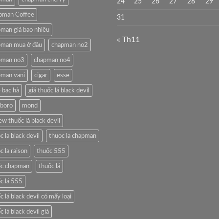
24
25
26
27
28
29
pman Coffee
31
man giá bao nhiêu
« Th11
pman mua ở đâu
chapman no2
pman no3
chapman no4
pman vani
cigar
esse
 bạc hà
giá thuốc lá black devil
lboro
mond
ew thuốc lá black devil
c la black devil
thuoc la chapman
c la raison
thuốc 555
ốc chapman
thuốc lá
c lá 555
c lá black devil có mấy loại
c lá black devil giả