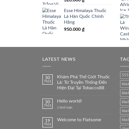
Esse Himalaya Thuốc
Lá Hàn Quốc Chính
Hãng
950.000
₫
LATEST NEWS
TA
555
Khám Phá Thế Giới Thuốc
30
Th11
Lá: Từ Truyền Thống Đến
blac
Hiện Đại Tại Tobacco88
blac
Không
có
Hello world!
30
bình
blac
luận
Th11
ở
1 bình luận
ở
blac
Hello
Khám
world!
Phá
Welcome to Flatsome
blac
19
Thế
Giới
Th11
Không
Thuốc
cha