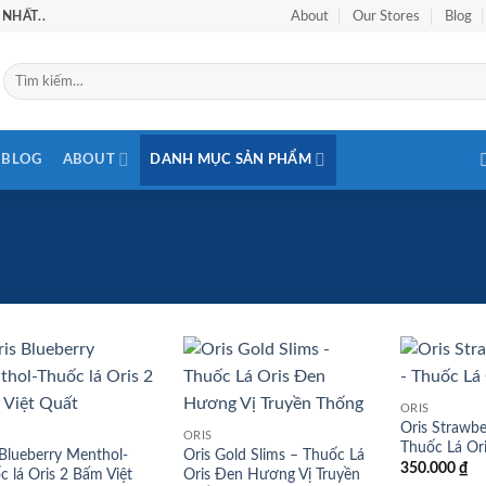
NHẤT..
About
Our Stores
Blog
Tìm
kiếm:
BLOG
ABOUT
DANH MỤC SẢN PHẨM
Add to
Add to
ORIS
wishlist
wishlist
Oris Strawbe
ORIS
Thuốc Lá Or
 Blueberry Menthol-
Oris Gold Slims – Thuốc Lá
350.000
₫
c lá Oris 2 Bấm Việt
Oris Đen Hương Vị Truyền