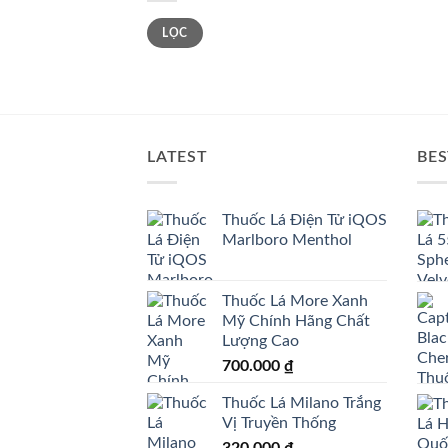
Giá
Giá
LỌC
tối
tối
thiểu
đa
LATEST
BES
Thuốc Lá Điện Tử iQOS
Marlboro Menthol
Thuốc Lá More Xanh
Mỹ Chính Hãng Chất
Lượng Cao
700.000
₫
Thuốc Lá Milano Trắng
Vị Truyền Thống
320.000
₫