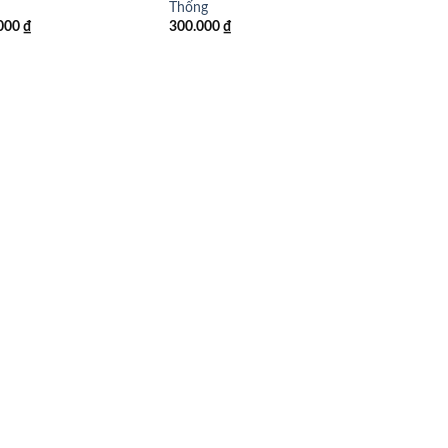
Thống
000
₫
300.000
₫