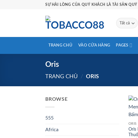
Bỏ
SỰ HÀI LÒNG CỦA QUÝ KHÁCH LÀ TÀI SẢN QUÝ 
qua
nội
dung
TRANG CHỦ
VÀO CỬA HÀNG
PAGES
Oris
TRANG CHỦ
/
ORIS
BROWSE
555
ORIS
Oris
Africa
Thuố