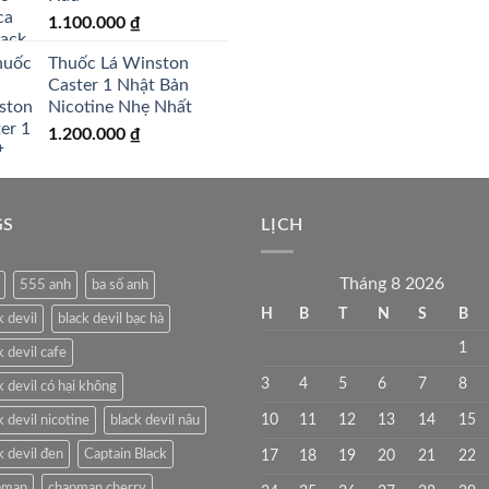
1.100.000
₫
Thuốc Lá Winston
Caster 1 Nhật Bản
Nicotine Nhẹ Nhất
1.200.000
₫
GS
LỊCH
Tháng 8 2026
555 anh
ba số anh
H
B
T
N
S
B
k devil
black devil bạc hà
1
k devil cafe
3
4
5
6
7
8
k devil có hại không
10
11
12
13
14
15
k devil nicotine
black devil nâu
k devil đen
Captain Black
17
18
19
20
21
22
pman
chapman cherry