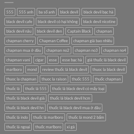
another
post
with
555
555 anh
ba số anh
black devil
black devil bạc hà
A
Gallery
black devil cafe
black devil có hại không
black devil nicotine
black devil nâu
black devil đen
Captain Black
chapman
chapman cherry
Chapman Coffee
chapman giá bao nhiêu
chapman mua ở đâu
chapman no2
chapman no3
chapman no4
chapman vani
cigar
esse
esse bạc hà
giá thuốc lá black devil
marlboro
mond
review thuốc lá black devil
thuoc la black devil
thuoc la chapman
thuoc la raison
thuốc 555
thuốc chapman
thuốc lá
thuốc lá 555
thuốc lá black devil có mấy loại
thuốc lá black devil giả
thuốc lá black devil hcm
thuốc lá black devil hn
thuốc lá black devil mua ở đâu
thuốc lá indo
thuốc lá marlboro
thuốc lá mond 2 bấm
thuốc lá ngoại
thuốc marlboro
xì gà