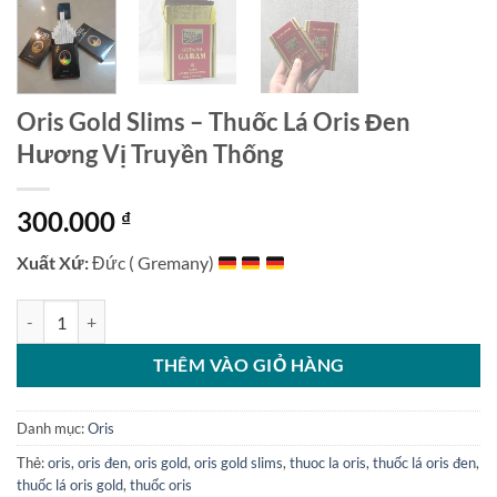
Oris Gold Slims – Thuốc Lá Oris Đen
Hương Vị Truyền Thống
300.000
₫
Xuất Xứ:
Đức ( Gremany)
Oris Gold Slims - Thuốc Lá Oris Đen Hương Vị Truyền Thống số lượn
THÊM VÀO GIỎ HÀNG
Danh mục:
Oris
Thẻ:
oris
,
oris đen
,
oris gold
,
oris gold slims
,
thuoc la oris
,
thuốc lá oris đen
,
thuốc lá oris gold
,
thuốc oris