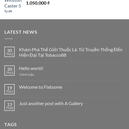
1.050.000
₫
LATEST NEWS
Khám Phá Thế Giới Thuốc Lá: Từ Truyền Thống Đến
30
Th11
Hiện Đại Tại Tobacco88
Không
có
Hello world!
30
bình
luận
Th11
ở
1 bình luận
ở
Hello
Khám
world!
Phá
Welcome to Flatsome
19
Thế
Giới
Th11
Không
Thuốc
có
Lá:
bình
Từ
Just another post with A Gallery
13
luận
Truyền
ở
Th10
Thống
Không
Welcome
Đến
có
to
Hiện
bình
Flatsome
Đại
luận
TAGS
ở
Tại
Just
Tobacco88