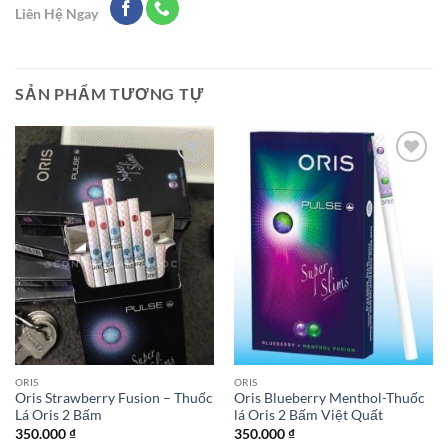
Liên Hệ Ngay
SẢN PHẨM TƯƠNG TỰ
Add to
Add to
wishlist
wishlist
ORIS
ORIS
Oris Strawberry Fusion – Thuốc
Oris Blueberry Menthol-Thuốc
Lá Oris 2 Bấm
lá Oris 2 Bấm Việt Quất
350.000
₫
350.000
₫