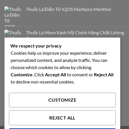
Thuốc Lá Điện Tử iQOS Marlboro Menthol
Thuốc Lá More Xanh Mỹ Chính Hãng Chất Lượng
Cao
700.000
₫
We respect your privacy
Cookies help us improve your experience, deliver
Thuốc Lá Milano Trắng Vị Truyền Thống
personalized content, and analyze traffic. You can
320.000
₫
choose which cookies to allow by clicking
Customize
. Click
Accept All
to consent or
Reject All
Esse Himalaya Thuốc Lá Hàn Quốc Chính Hãng
to decline non-essential cookies.
950.000
₫
CUSTOMIZE
Chapman Apple Chính Hãng
450.000
₫
REJECT ALL