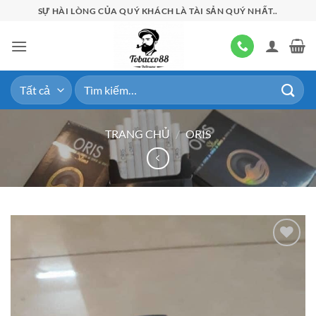
Bỏ
SỰ HÀI LÒNG CỦA QUÝ KHÁCH LÀ TÀI SẢN QUÝ NHẤT..
qua
nội
dung
Tìm
kiếm:
TRANG CHỦ
/
ORIS
Add to
wishlist