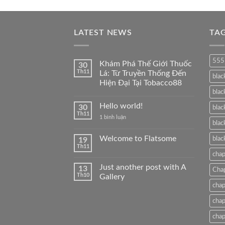
LATEST NEWS
TA
555
Khám Phá Thế Giới Thuốc
30
Th11
Lá: Từ Truyền Thống Đến
blac
Hiện Đại Tại Tobacco88
blac
Không
có
Hello world!
30
bình
blac
luận
Th11
ở
1 bình luận
ở
blac
Hello
Khám
world!
Phá
Welcome to Flatsome
blac
19
Thế
Giới
Th11
Không
Thuốc
cha
có
Lá:
bình
Từ
Just another post with A
13
luận
Cha
Truyền
Th10
ở
Gallery
Thống
Welcome
Đến
chap
Không
to
Hiện
có
Flatsome
Đại
bình
cha
Tại
luận
Tobacco88
ở
cha
Just