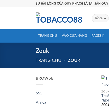
Bỏ
SỰ HÀI LÒNG CỦA QUÝ KHÁCH LÀ TÀI SẢN QUÝ 
qua
nội
dung
TRANG CHỦ
VÀO CỬA HÀNG
PAGES
Zouk
TRANG CHỦ
/
ZOUK
BROWSE
ZOU
555
Thuố
Ngoạ
Africa
300.