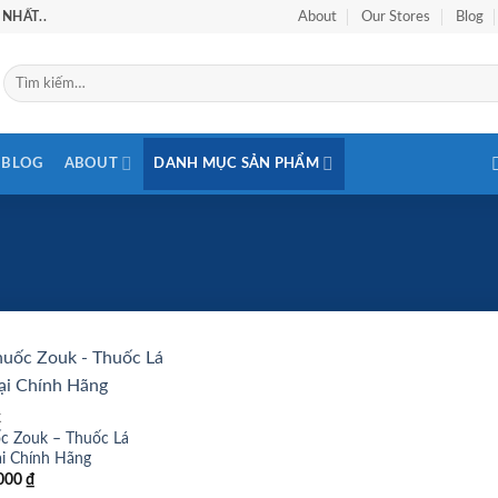
NHẤT..
About
Our Stores
Blog
Tìm
kiếm:
BLOG
ABOUT
DANH MỤC SẢN PHẨM
Add to
K
wishlist
c Zouk – Thuốc Lá
i Chính Hãng
000
₫