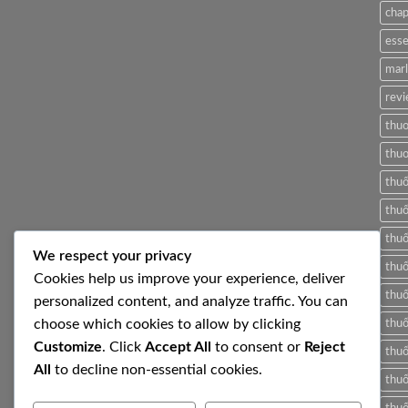
another
cha
post
with
A
esse
Gallery
mar
revi
thuo
thuo
thu
thuố
thuố
We respect your privacy
thuố
Cookies help us improve your experience, deliver
thuố
personalized content, and analyze traffic. You can
choose which cookies to allow by clicking
thuố
Customize
. Click
Accept All
to consent or
Reject
thuố
All
to decline non-essential cookies.
thuố
thuố