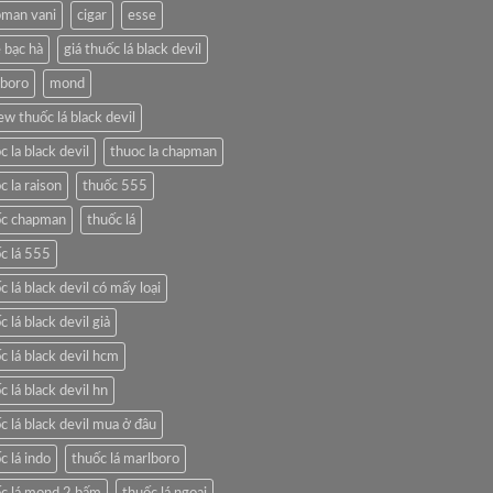
pman vani
cigar
esse
 bạc hà
giá thuốc lá black devil
lboro
mond
ew thuốc lá black devil
c la black devil
thuoc la chapman
c la raison
thuốc 555
ốc chapman
thuốc lá
c lá 555
c lá black devil có mấy loại
c lá black devil giả
c lá black devil hcm
c lá black devil hn
c lá black devil mua ở đâu
c lá indo
thuốc lá marlboro
c lá mond 2 bấm
thuốc lá ngoại