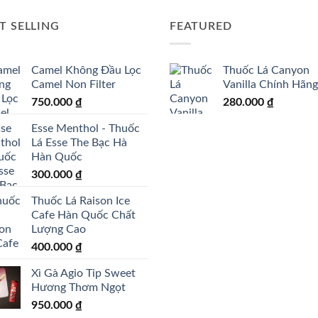
T SELLING
FEATURED
Camel Không Đầu Lọc
Thuốc Lá Canyon
Camel Non Filter
Vanilla Chính Hãng
750.000
₫
280.000
₫
Esse Menthol - Thuốc
Lá Esse The Bạc Hà
Hàn Quốc
300.000
₫
Thuốc Lá Raison Ice
Cafe Hàn Quốc Chất
Lượng Cao
400.000
₫
Xì Gà Agio Tip Sweet
Hương Thơm Ngọt
950.000
₫