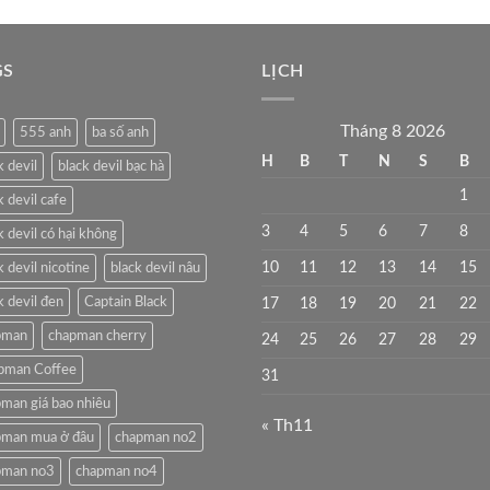
GS
LỊCH
Tháng 8 2026
555 anh
ba số anh
H
B
T
N
S
B
k devil
black devil bạc hà
1
k devil cafe
3
4
5
6
7
8
k devil có hại không
10
11
12
13
14
15
k devil nicotine
black devil nâu
k devil đen
Captain Black
17
18
19
20
21
22
pman
chapman cherry
24
25
26
27
28
29
pman Coffee
31
man giá bao nhiêu
« Th11
pman mua ở đâu
chapman no2
pman no3
chapman no4