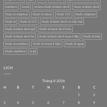
marlboro
mond
review thuốc lá black devil
thuoc la black devil
thuoc la chapman
thuoc la raison
thuốc 555
thuốc chapman
thuốc lá
thuốc lá 555
thuốc lá black devil có mấy loại
thuốc lá black devil giả
thuốc lá black devil hcm
thuốc lá black devil hn
thuốc lá black devil mua ở đâu
thuốc lá indo
thuốc lá marlboro
thuốc lá mond 2 bấm
thuốc lá ngoại
thuốc marlboro
xì gà
LỊCH
Tháng 8 2026
H
B
T
N
S
B
C
1
2
3
4
5
6
7
8
9