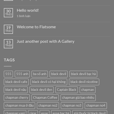
Không
có
Hello world!
30
bình
luận
Th11
ở
1 bình luận
ở
Hello
Khám
world!
Phá
Welcome to Flatsome
19
Thế
Giới
Th11
Không
Thuốc
có
Lá:
bình
Từ
Just another post with A Gallery
13
luận
Truyền
Th10
ở
Thống
Không
Welcome
Đến
có
to
Hiện
bình
Flatsome
Đại
luận
TAGS
ở
Tại
Just
Tobacco88
another
post
with
555
555 anh
ba số anh
black devil
black devil bạc hà
A
Gallery
black devil cafe
black devil có hại không
black devil nicotine
black devil nâu
black devil đen
Captain Black
chapman
chapman cherry
Chapman Coffee
chapman giá bao nhiêu
chapman mua ở đâu
chapman no2
chapman no3
chapman no4
chapman vani
cigar
esse
esse bạc hà
giá thuốc lá black devil