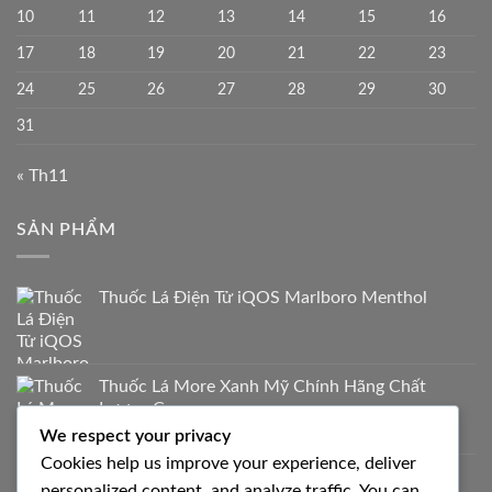
10
11
12
13
14
15
16
17
18
19
20
21
22
23
24
25
26
27
28
29
30
31
« Th11
SẢN PHẨM
Thuốc Lá Điện Tử iQOS Marlboro Menthol
Thuốc Lá More Xanh Mỹ Chính Hãng Chất
Lượng Cao
We respect your privacy
700.000
₫
Cookies help us improve your experience, deliver
Thuốc Lá Milano Trắng Vị Truyền Thống
personalized content, and analyze traffic. You can