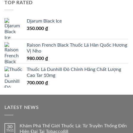
TOP RATED
Djarum Black Ice
350.000
₫
Raison French Black Thuốc Lá Hàn Quốc Hương
Vị Nho
980.000
₫
Thuốc Lá Dunhill Đỏ Chính Hãng Chất Lượng
Cao Tar 10mg
700.000
₫
LATEST NEWS
Khám Phá Thế Giới Thuốc Lá: Từ Truyền Thống Đến
30
Th11
Hiện Đại Tại Tobacco88