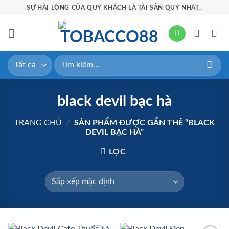
Bỏ
SỰ HÀI LÒNG CỦA QUÝ KHÁCH LÀ TÀI SẢN QUÝ NHẤT..
qua
nội
dung
Tìm
kiếm:
black devil bạc hà
TRANG CHỦ
/
SẢN PHẨM ĐƯỢC GẮN THẺ “BLACK
DEVIL BẠC HÀ”
LỌC