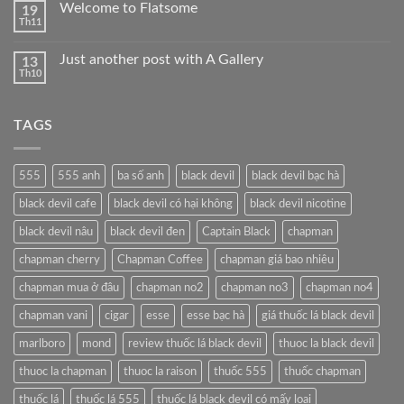
Welcome to Flatsome
19
Thế
Giới
Th11
Không
Thuốc
có
Lá:
bình
Từ
Just another post with A Gallery
13
luận
Truyền
Th10
ở
Thống
Không
Welcome
Đến
có
to
Hiện
bình
Flatsome
Đại
luận
TAGS
ở
Tại
Just
Tobacco88
another
post
with
555
555 anh
ba số anh
black devil
black devil bạc hà
A
Gallery
black devil cafe
black devil có hại không
black devil nicotine
black devil nâu
black devil đen
Captain Black
chapman
chapman cherry
Chapman Coffee
chapman giá bao nhiêu
chapman mua ở đâu
chapman no2
chapman no3
chapman no4
chapman vani
cigar
esse
esse bạc hà
giá thuốc lá black devil
marlboro
mond
review thuốc lá black devil
thuoc la black devil
thuoc la chapman
thuoc la raison
thuốc 555
thuốc chapman
thuốc lá
thuốc lá 555
thuốc lá black devil có mấy loại