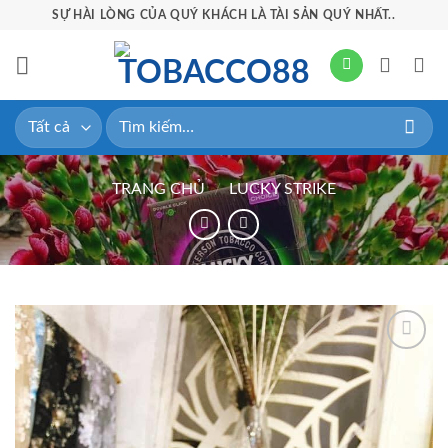
Bỏ
SỰ HÀI LÒNG CỦA QUÝ KHÁCH LÀ TÀI SẢN QUÝ NHẤT..
qua
nội
dung
Tìm
kiếm:
TRANG CHỦ
/
LUCKY STRIKE
Add to
wishlist