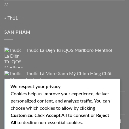
31
« Th11
SẢN PHẨM
Thuốc Lá Điện Tử iQOS Marlboro Menthol
Thuốc Lá More Xanh Mỹ Chính Hãng Chất
Lượng Cao
We respect your privacy
700.000
₫
Cookies help us improve your experience, deliver
Thuốc Lá Milano Trắng Vị Truyền Thống
personalized content, and analyze traffic. You can
320.000
₫
choose which cookies to allow by clicking
Customize
. Click
Accept All
to consent or
Reject
Esse Himalaya Thuốc Lá Hàn Quốc Chính Hãng
All
to decline non-essential cookies.
950.000
₫