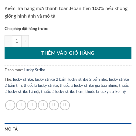
Kiểm Tra hàng mới thanh toán.Hoàn tiền
100%
nếu không
giống hình ảnh và mô tả
Cho phép đặt hàng trước
Lucky Strike 2 Bấm Tím Nho The Mát số lượng
THÊM VÀO GIỎ HÀNG
Danh mục:
Lucky Strike
Thẻ:
lucky strike
,
lucky strike 2 bấm
,
lucky strike 2 bấm nho
,
lucky strike
2 bấm tím
,
thuốc lá lucky strike
,
thuốc lá lucky strike giá bao nhiêu
,
thuốc
lá lucky strike hà nội
,
thuốc lá lucky strike hcm
,
thuốc lá lucky strike mỹ
MÔ TẢ