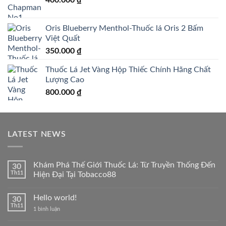
Oris Blueberry Menthol-Thuốc lá Oris 2 Bấm
Việt Quất
350.000
₫
Thuốc Lá Jet Vàng Hộp Thiếc Chính Hãng Chất
Lượng Cao
800.000
₫
LATEST NEWS
Khám Phá Thế Giới Thuốc Lá: Từ Truyền Thống Đến
30
Th11
Hiện Đại Tại Tobacco88
Không
có
Hello world!
30
bình
luận
Th11
ở
1 bình luận
ở
Hello
Khám
world!
Phá