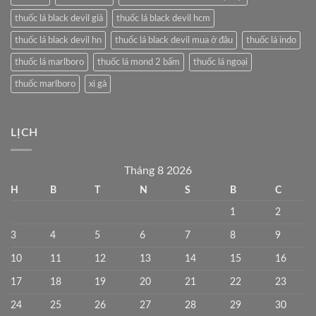
thuốc lá black devil giả
thuốc lá black devil hcm
thuốc lá black devil hn
thuốc lá black devil mua ở đâu
thuốc lá indo
thuốc lá marlboro
thuốc lá mond 2 bấm
thuốc lá ngoại
thuốc marlboro
xì gà
LỊCH
Tháng 8 2026
H
B
T
N
S
B
C
1
2
3
4
5
6
7
8
9
10
11
12
13
14
15
16
17
18
19
20
21
22
23
24
25
26
27
28
29
30