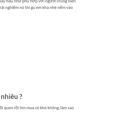
 này hầu như phù hợp với người trung niên
 trãi nghiệm nó thì gu em khá nhẹ nếm vào
nhiêu ?
ồi quen rồi tìm mua có khó không, làm sao