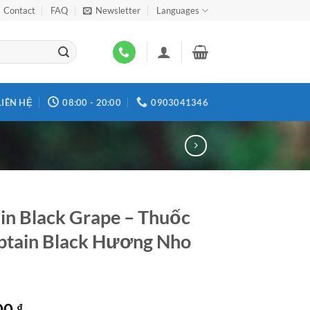
Contact
FAQ
Newsletter
Languages
LIÊN HỆ
08:00 - 20:00
0903041346
in Black Grape – Thuốc
ptain Black Hương Nho
00
₫