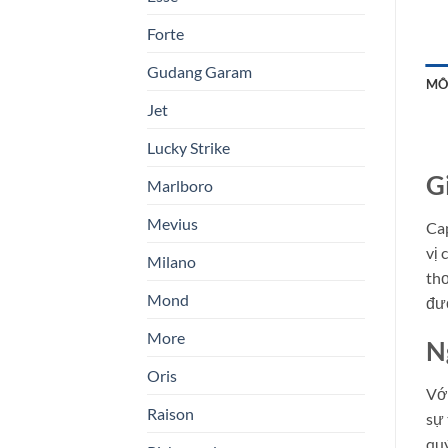
Forte
Gudang Garam
MÔ
Jet
Lucky Strike
G
Marlboro
Mevius
Cap
vị 
Milano
thơ
Mond
đượ
More
N
Oris
Với
Raison
sự 
quý