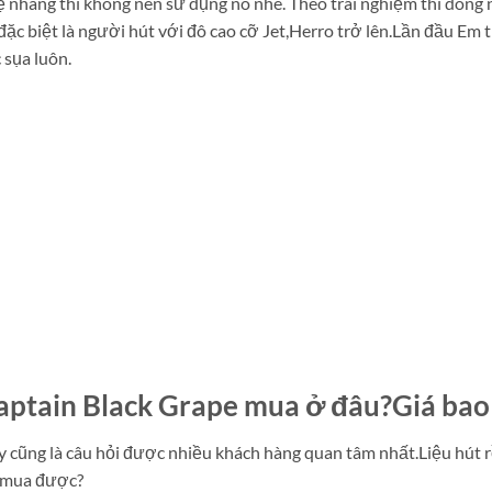
 nhàng thì không nên sử dụng nó nhé. Theo trãi nghiệm thì dòng
đặc biệt là người hút với đô cao cỡ Jet,Herro trở lên.Lần đầu Em
 sụa luôn.
aptain Black Grape mua ở đâu?Giá bao 
 cũng là câu hỏi được nhiều khách hàng quan tâm nhất.Liệu hút r
 mua được?