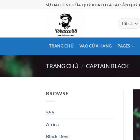
Bỏ
SỰ HÀI LÒNG CỦA QUÝ KHÁCH LÀ TÀI SẢN QUÝ 
qua
nội
dung
TRANG CHỦ
VÀO CỬA HÀNG
PAGES
TRANG CHỦ
/
CAPTAIN BLACK
BROWSE
555
Africa
Black Devil