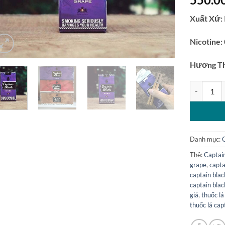
Xuất Xứ:
Nicotine:
Hương T
Captain Bl
Danh mục:
Thẻ:
Captai
grape
,
capta
captain bla
captain blac
giá
,
thuốc lá
thuốc lá cap