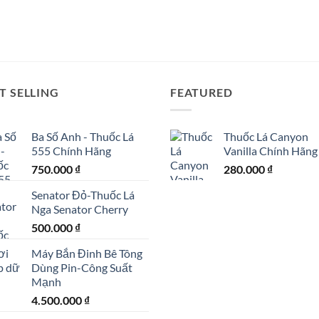
T SELLING
FEATURED
Ba Số Anh - Thuốc Lá
Thuốc Lá Canyon
555 Chính Hãng
Vanilla Chính Hãng
750.000
₫
280.000
₫
Senator Đỏ-Thuốc Lá
Nga Senator Cherry
500.000
₫
Máy Bắn Đinh Bê Tông
Dùng Pin-Công Suất
Mạnh
4.500.000
₫