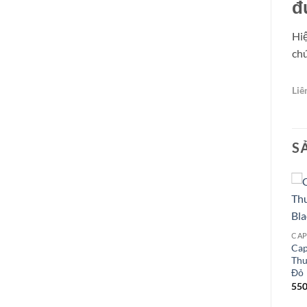
đ
Hiệ
chú
Liê
S
CAP
Cap
Thu
Đỏ
55