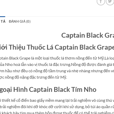
 TẢ
ĐÁNH GIÁ (0)
Captain Black Gr
iới Thiệu Thuốc Lá Captain Black Grap
tain Black Grape là một loại thuốc lá thơm nồng đến từ Mỹ.Là l
của Nho hoà lẫn vào vị thuốc lá đặc trưng.Nồng độ được đánh giá 
m hầu như đều có nồng độ tầm trung và nhẹ nhàng nhưng đến với
c nồng độ nặng đặc trưng đến từ Mỹ.
goại Hình Captain Black Tím Nho
 thiết kế cổ điển bao giấy mềm mang lại trải nghiệm vô cùng thú 
trải nghiệm đôi khi dỡ khóc dỡ cười khi sử dụng, bỏ túi áo quần rấ
 khách hãy tìm mua thêm hộp đựng thuốc để có thể trãi nghiệm 