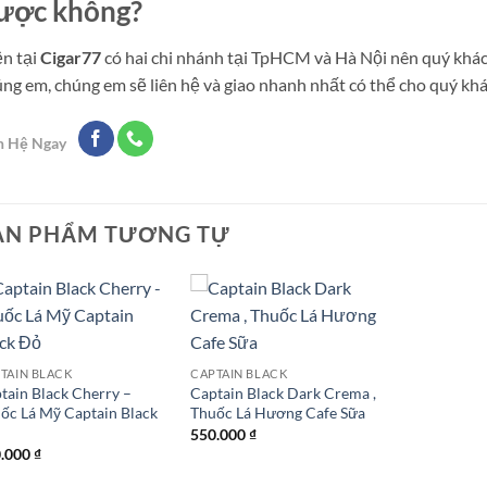
ược không?
n tại
Cigar77
có hai chi nhánh tại TpHCM và Hà Nội nên quý khác
ng em, chúng em sẽ liên hệ và giao nhanh nhất có thể cho quý kh
n Hệ Ngay
ẢN PHẨM TƯƠNG TỰ
Add to
Add to
wishlist
wishlist
TAIN BLACK
CAPTAIN BLACK
tain Black Cherry –
Captain Black Dark Crema ,
ốc Lá Mỹ Captain Black
Thuốc Lá Hương Cafe Sữa
550.000
₫
0.000
₫