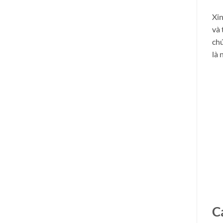
Xin
và 
chú
là 
C