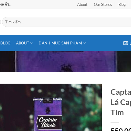
About
Our Stores
Blog
NHẤT..
Tìm
kiếm:
BLOG
ABOUT
DANH MỤC SẢN PHẨM
Capta
Lá Ca
Add to
wishlist
Tím
550.0