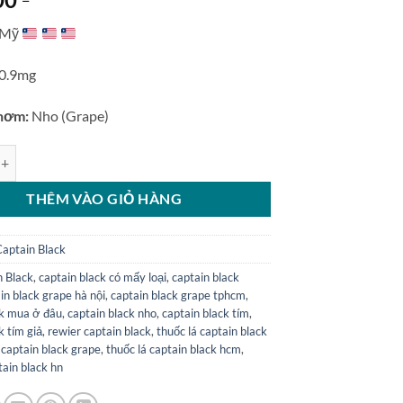
Mỹ
0.9mg
hơm:
Nho (Grape)
ack Grape - Thuốc Lá Captain Black Hương Nho Tím số lượng
THÊM VÀO GIỎ HÀNG
Captain Black
n Black
,
captain black có mấy loại
,
captain black
in black grape hà nội
,
captain black grape tphcm
,
ck mua ở đâu
,
captain black nho
,
captain black tím
,
k tím giả
,
rewier captain black
,
thuốc lá captain black
 captain black grape
,
thuốc lá captain black hcm
,
tain black hn