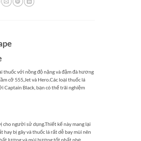
ape
e
oại thuốc với nồng độ nặng và đậm đà hương
tầm cỡ 555,Jet và Hero.Các loại thuốc lá
 Captain Black, bạn có thể trãi nghiệm
vị cho người sử dụng.Thiết kế này mang lại
t hay bị gãy và thuốc lá rất dễ bay mùi nên
chất lượng và mùi hương tốt nhất nhẹ