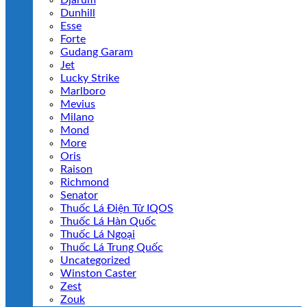
Djarum
Dunhill
Esse
Forte
Gudang Garam
Jet
Lucky Strike
Marlboro
Mevius
Milano
Mond
More
Oris
Raison
Richmond
Senator
Thuốc Lá Điện Tử IQOS
Thuốc Lá Hàn Quốc
Thuốc Lá Ngoại
Thuốc Lá Trung Quốc
Uncategorized
Winston Caster
Zest
Zouk