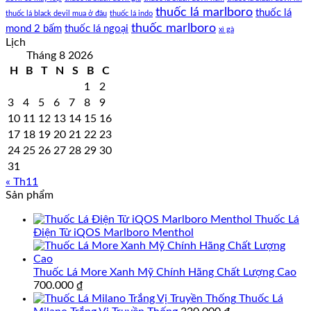
thuốc lá marlboro
thuốc lá
thuốc lá black devil mua ở đâu
thuốc lá indo
thuốc marlboro
mond 2 bấm
thuốc lá ngoại
xì gà
Lịch
Tháng 8 2026
H
B
T
N
S
B
C
1
2
3
4
5
6
7
8
9
10
11
12
13
14
15
16
17
18
19
20
21
22
23
24
25
26
27
28
29
30
31
« Th11
Sản phẩm
Thuốc Lá
Điện Tử iQOS Marlboro Menthol
Thuốc Lá More Xanh Mỹ Chính Hãng Chất Lượng Cao
700.000
₫
Thuốc Lá