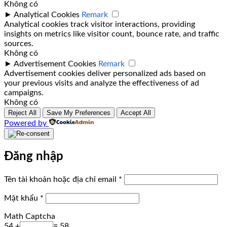
Không có
►
Analytical Cookies
Remark
Analytical cookies track visitor interactions, providing
insights on metrics like visitor count, bounce rate, and traffic
sources.
Không có
►
Advertisement Cookies
Remark
Advertisement cookies deliver personalized ads based on
your previous visits and analyze the effectiveness of ad
campaigns.
Không có
Reject All
Save My Preferences
Accept All
Powered by
Đăng nhập
Bắt
Tên tài khoản hoặc địa chỉ email
*
buộc
Bắt
Mật khẩu
*
buộc
Math Captcha
54 +
= 58