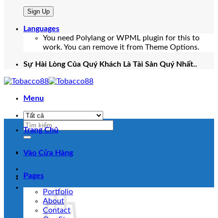
Languages
You need Polylang or WPML plugin for this to
work. You can remove it from Theme Options.
Sự Hài Lòng Của Quý Khách Là Tài Sản Quý Nhất..
Menu
Tìm
Trang Chủ
kiếm:
Vào Cửa Hàng
Pages
Portfolio
About
Contact