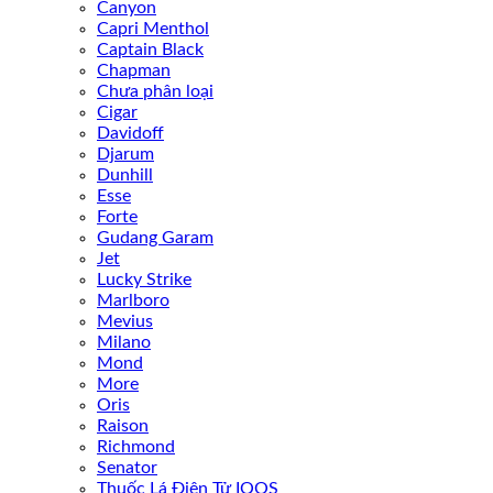
Canyon
Capri Menthol
Captain Black
Chapman
Chưa phân loại
Cigar
Davidoff
Djarum
Dunhill
Esse
Forte
Gudang Garam
Jet
Lucky Strike
Marlboro
Mevius
Milano
Mond
More
Oris
Raison
Richmond
Senator
Thuốc Lá Điện Tử IQOS