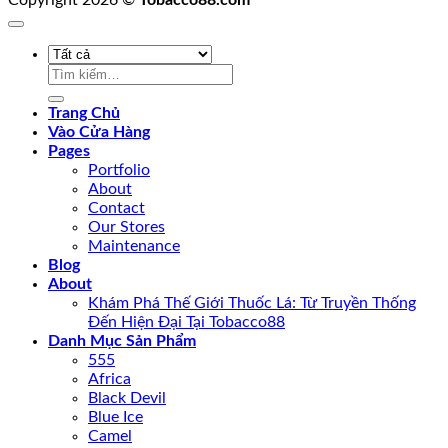
Tìm
kiếm:
Trang Chủ
Vào Cửa Hàng
Pages
Portfolio
About
Contact
Our Stores
Maintenance
Blog
About
Khám Phá Thế Giới Thuốc Lá: Từ Truyền Thống
Đến Hiện Đại Tại Tobacco88
Danh Mục Sản Phẩm
555
Africa
Black Devil
Blue Ice
Camel