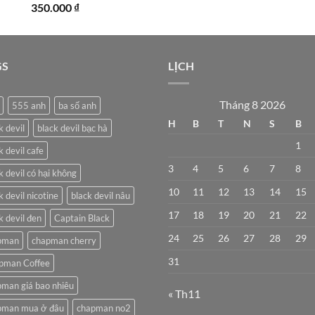
350.000
₫
GS
LỊCH
Tháng 8 2026
555 anh
ba số anh
H
B
T
N
S
B
k devil
black devil bạc hà
1
k devil cafe
3
4
5
6
7
8
k devil có hại không
10
11
12
13
14
15
k devil nicotine
black devil nâu
17
18
19
20
21
22
k devil đen
Captain Black
24
25
26
27
28
29
pman
chapman cherry
31
pman Coffee
man giá bao nhiêu
« Th11
pman mua ở đâu
chapman no2