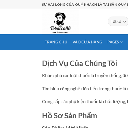
Bỏ
SỰ HÀI LÒNG CỦA QUÝ KHÁCH LÀ TÀI SẢN QUÝ 
qua
nội
dung
TRANG CHỦ
VÀO CỬA HÀNG
PAGES
Dịch Vụ Của Chúng Tôi
Khám phá các loại thuốc lá truyền thống, đượ
Tìm hiểu công nghệ tiên tiến trong thuốc lá 
Cung cấp các phụ kiện thuốc lá chất lượng, 
Hồ Sơ Sản Phẩm
Sản Phẩm Mới Nhất