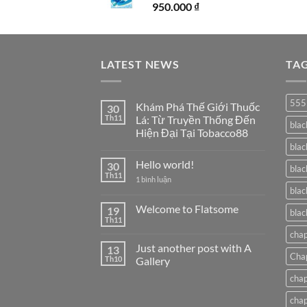
950.000
₫
LATEST NEWS
TA
555
Khám Phá Thế Giới Thuốc
30
Th11
Lá: Từ Truyền Thống Đến
blac
Hiện Đại Tại Tobacco88
blac
Không
có
Hello world!
30
bình
blac
luận
Th11
ở
1 bình luận
ở
Hello
blac
Khám
world!
Phá
Welcome to Flatsome
19
Thế
blac
Giới
Th11
Không
Thuốc
có
cha
Lá:
bình
Từ
Just another post with A
13
luận
Truyền
Cha
ở
Th10
Gallery
Thống
Welcome
Đến
Không
to
chap
Hiện
có
Flatsome
Đại
bình
Tại
cha
luận
Tobacco88