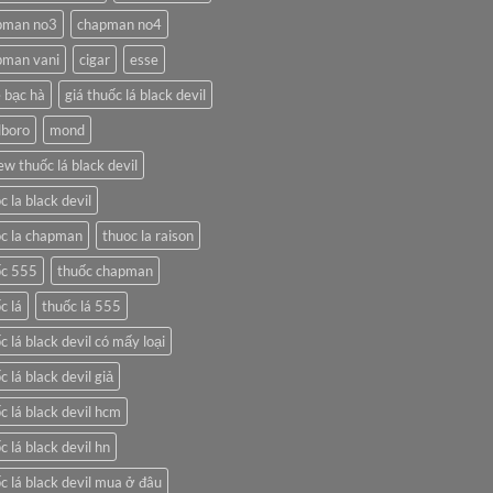
pman no3
chapman no4
pman vani
cigar
esse
 bạc hà
giá thuốc lá black devil
lboro
mond
ew thuốc lá black devil
c la black devil
c la chapman
thuoc la raison
ốc 555
thuốc chapman
c lá
thuốc lá 555
c lá black devil có mấy loại
c lá black devil giả
c lá black devil hcm
c lá black devil hn
c lá black devil mua ở đâu