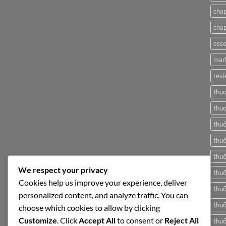
ở
Just
cha
another
post
cha
with
A
Gallery
esse
mar
revi
thuo
thuo
thu
thuố
thuố
We respect your privacy
thuố
Cookies help us improve your experience, deliver
thuố
personalized content, and analyze traffic. You can
thuố
choose which cookies to allow by clicking
Customize
. Click
Accept All
to consent or
Reject All
thuố