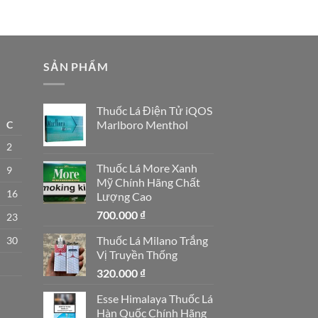
SẢN PHẨM
Thuốc Lá Điện Tử iQOS
Marlboro Menthol
C
2
Thuốc Lá More Xanh
9
Mỹ Chính Hãng Chất
16
Lượng Cao
700.000
₫
23
Thuốc Lá Milano Trắng
30
Vị Truyền Thống
320.000
₫
Esse Himalaya Thuốc Lá
Hàn Quốc Chính Hãng