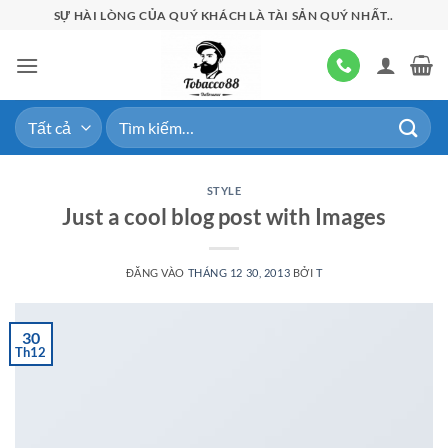
Bỏ
SỰ HÀI LÒNG CỦA QUÝ KHÁCH LÀ TÀI SẢN QUÝ NHẤT..
qua
nội
dung
Tìm
kiếm:
STYLE
Just a cool blog post with Images
ĐĂNG VÀO
THÁNG 12 30, 2013
BỞI
T
30
Th12