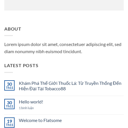
ABOUT
Lorem ipsum dolor sit amet, consectetuer adipiscing elit, sed
diam nonummy nibh euismod tincidunt.
LATEST POSTS
Khám Phá Thế Giới Thuốc Lá: Từ Truyền Thống Đến
30
Th11
Hiện Đại Tại Tobacco88
Không
có
Hello world!
30
bình
luận
Th11
ở
1 bình luận
ở
Hello
Khám
world!
Phá
Welcome to Flatsome
19
Thế
Giới
Th11
Không
Thuốc