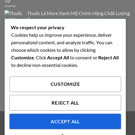
Thuốc Lá More Xanh Mỹ Chính Hãng Chất Lượng
Cao
700.000
₫
We respect your privacy
Cookies help us improve your experience, deliver
Thuốc Lá Milano Trắng Vị Truyền Thống
personalized content, and analyze traffic. You can
320.000
₫
choose which cookies to allow by clicking
Customize
. Click
Accept All
to consent or
Reject All
Esse Himalaya Thuốc Lá Hàn Quốc Chính Hãng
to decline non-essential cookies.
950.000
₫
CUSTOMIZE
Chapman Apple Chính Hãng
450.000
₫
REJECT ALL
ACCEPT ALL
Visa
PayPal
Stripe
MasterCard
Cash
On
ABOUT
OUR STORES
BLOG
CONTACT
FAQ