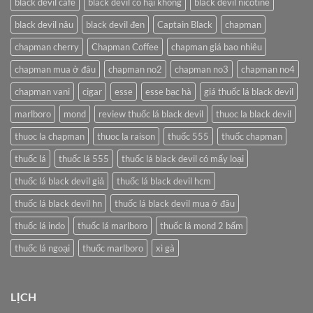
black devil cafe
black devil có hại không
black devil nicotine
black devil nâu
black devil đen
Captain Black
chapman
chapman cherry
Chapman Coffee
chapman giá bao nhiêu
chapman mua ở đâu
chapman no2
chapman no3
chapman no4
chapman vani
cigar
esse
esse bạc hà
giá thuốc lá black devil
marlboro
mond
review thuốc lá black devil
thuoc la black devil
thuoc la chapman
thuoc la raison
thuốc 555
thuốc chapman
thuốc lá
thuốc lá 555
thuốc lá black devil có mấy loại
thuốc lá black devil giả
thuốc lá black devil hcm
thuốc lá black devil hn
thuốc lá black devil mua ở đâu
thuốc lá indo
thuốc lá marlboro
thuốc lá mond 2 bấm
thuốc lá ngoại
thuốc marlboro
xì gà
LỊCH