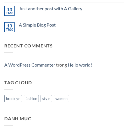
có
Lá:
bình
Từ
Just another post with A Gallery
13
luận
Truyền
ở
Th10
Thống
Không
Welcome
Đến
có
to
Hiện
bình
Flatsome
A Simple Blog Post
13
Đại
luận
ở
Th10
Tại
Không
Just
Tobacco88
có
another
bình
post
luận
with
RECENT COMMENTS
ở
A
A
Gallery
Simple
Blog
Post
A WordPress Commenter
trong
Hello world!
TAG CLOUD
brooklyn
fashion
style
women
DANH MỤC