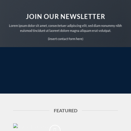
JOIN OUR NEWSLETTER
Lorem ipsum dolor sit amet, consectetuer adipiscing elit, sed diam nonummy nibh
euismod tincidunt ut laoreet dolore magna aliquam erat volutpat.
(insert contact form here)
FEATURED