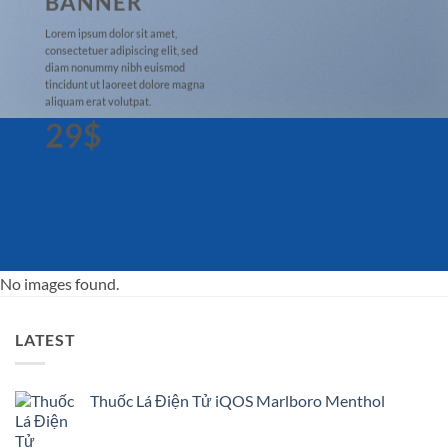
BANNER
Lorem ipsum dolor sit amet,
consectetuer adipiscing elit, sed
diam nonummy nibh euismod
tincidunt ut laoreet dolore magna
aliquam erat volutpat.
29$
No images found.
LATEST
Thuốc Lá Điện Tử iQOS Marlboro Menthol