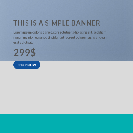
THIS IS A SIMPLE BANNER
Lorem ipsum dolor sit amet, consectetuer adipiscing elit, sed diam
nonummy nibh euismod tincidunt ut laoreet dolore magna aliquam
erat volutpat.
299$
SHOP NOW