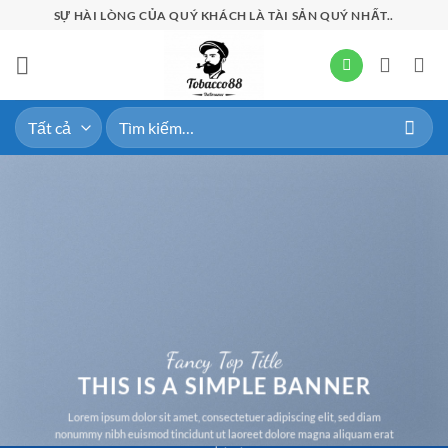
Bỏ
SỰ HÀI LÒNG CỦA QUÝ KHÁCH LÀ TÀI SẢN QUÝ NHẤT..
qua
nội
dung
Tìm
kiếm:
Fancy Top Title
THIS IS A SIMPLE BANNER
Lorem ipsum dolor sit amet, consectetuer adipiscing elit, sed diam
nonummy nibh euismod tincidunt ut laoreet dolore magna aliquam erat