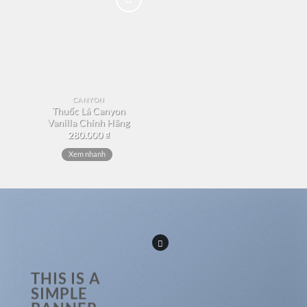
Add to
wishlist
CANYON
Thuốc Lá Canyon
Vanilla Chính Hãng
280.000
₫
Xem nhanh
THIS IS A
SIMPLE