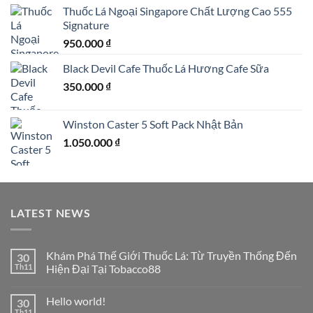
Thuốc Lá Ngoại Singapore Chất Lượng Cao 555
Signature
950.000
₫
Black Devil Cafe Thuốc Lá Hương Cafe Sữa
350.000
₫
Winston Caster 5 Soft Pack Nhật Bản
1.050.000
₫
LATEST NEWS
Khám Phá Thế Giới Thuốc Lá: Từ Truyền Thống Đến
30
Th11
Hiện Đại Tại Tobacco88
Không
có
Hello world!
30
bình
luận
Th11