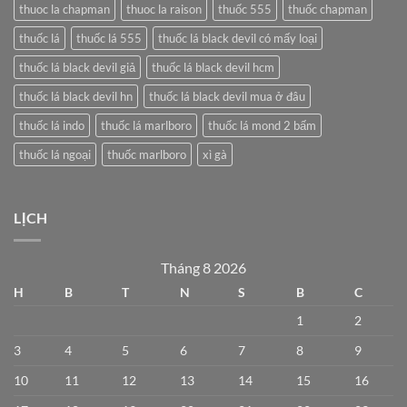
thuoc la chapman
thuoc la raison
thuốc 555
thuốc chapman
thuốc lá
thuốc lá 555
thuốc lá black devil có mấy loại
thuốc lá black devil giả
thuốc lá black devil hcm
thuốc lá black devil hn
thuốc lá black devil mua ở đâu
thuốc lá indo
thuốc lá marlboro
thuốc lá mond 2 bấm
thuốc lá ngoại
thuốc marlboro
xì gà
LỊCH
Tháng 8 2026
H
B
T
N
S
B
C
1
2
3
4
5
6
7
8
9
10
11
12
13
14
15
16