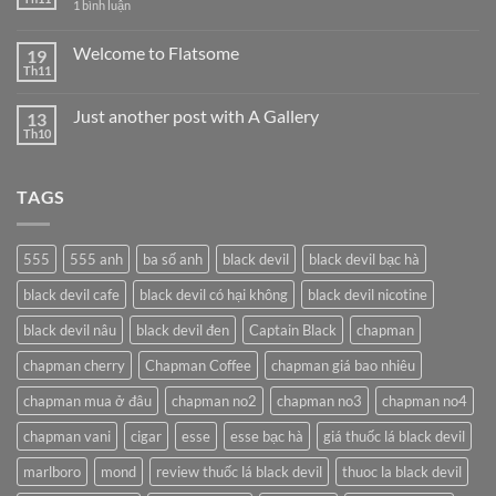
ở
1 bình luận
ở
Hello
Khám
world!
Phá
Welcome to Flatsome
19
Thế
Giới
Th11
Không
Thuốc
có
Lá:
bình
Từ
Just another post with A Gallery
13
luận
Truyền
ở
Th10
Thống
Không
Welcome
Đến
có
to
Hiện
bình
Flatsome
Đại
luận
TAGS
ở
Tại
Just
Tobacco88
another
post
with
555
555 anh
ba số anh
black devil
black devil bạc hà
A
Gallery
black devil cafe
black devil có hại không
black devil nicotine
black devil nâu
black devil đen
Captain Black
chapman
chapman cherry
Chapman Coffee
chapman giá bao nhiêu
chapman mua ở đâu
chapman no2
chapman no3
chapman no4
chapman vani
cigar
esse
esse bạc hà
giá thuốc lá black devil
marlboro
mond
review thuốc lá black devil
thuoc la black devil