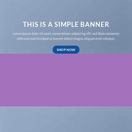
THIS IS A SIMPLE BANNER
Lorem ipsum dolor sit amet, consectetuer adipiscing elit, sed diam nonummy
nibh euismod tincidunt ut laoreet dolore magna aliquam erat volutpat.
SHOP NOW