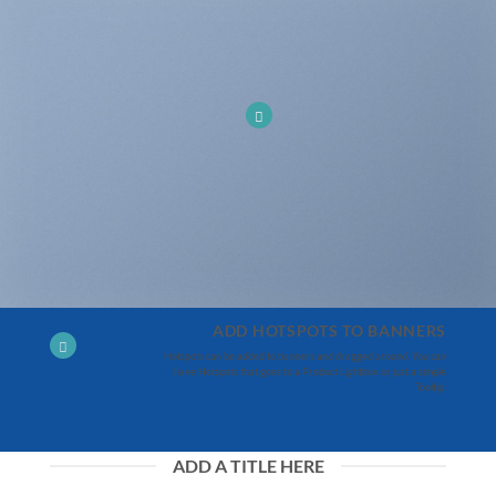
ADD HOTSPOTS TO BANNERS
Hotspots can be added to banners and dragged around. You can
have Hotspots that goes to a Product Lightbox or just a simple
Tooltip.
ADD A TITLE HERE