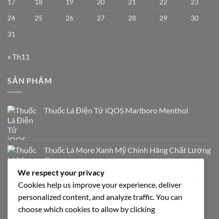
17
18
19
20
21
22
23
24
25
26
27
28
29
30
31
« Th11
SẢN PHẨM
Thuốc Lá Điện Tử iQOS Marlboro Menthol
Thuốc Lá More Xanh Mỹ Chính Hãng Chất Lượng
Cao
We respect your privacy
700.000
₫
Cookies help us improve your experience, deliver
Thuốc Lá Milano Trắng Vị Truyền Thống
personalized content, and analyze traffic. You can
320.000
₫
choose which cookies to allow by clicking