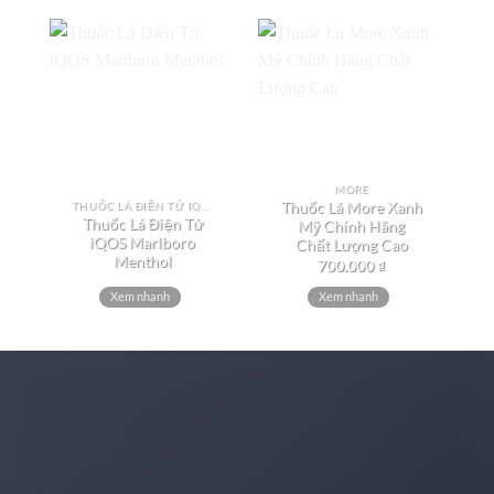
Add to
Add to
wishlist
wishlist
MORE
THUỐC LÁ ĐIỆN TỬ IQOS
Thuốc Lá More Xanh
Thuốc Lá Điện Tử
Mỹ Chính Hãng
iQOS Marlboro
Chất Lượng Cao
Menthol
700.000
₫
Xem nhanh
Xem nhanh